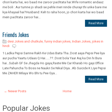
chori karta hai, wo baad me zaroor pachtata hai.Wife romantic andaaz
me boli : Aur tumne jo shadi se pehle meri ninde churayi thi unke bare me
kya khayaal hai?Husband: Keh to raha hoon, jo chori karta hai wo baad
mein pachtata zaroor hai...
Read More
Friends Jokes
desi Jokes and chutkule
,
funny indian jokes
,
Indian Jokes
,
jokes in
hindi
1 Ladka Pepsi Samne Rakh Ke Udas Baita Tha..Dost aaya Pepsi Pee liya
aur pucha Yaartu Udaas Q Hai......??..Dost bola Yaar Aaj ka Din hi Bura
hai...Subah GF Se Jhagda Ho gaya,Raste Me Car Kharab Ho gayi.0ffice
Late Pahuncha To Boss ne Naukri Se Nikal Diya...Ab Suicide K Liye Pepsi
Me ZAHER Milaya Wo Bhi tu Pee Gya...
Read More
← Newer Posts
Home
Popular Jokes