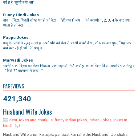
कां इ र, सुत्यो ह के !!!!'
Funny Hindi Jokes
बाप – "बेटा, गिनती सीख गए हो ?" बेटा – "हाँ पापा !" बाप – "तो बताओ 1, 2, 3, 4 के बाद क्या
आता है ?" बेटा – ...
Pappu Jokes
पप्पू की पत्नी ने सुबह उठते ही अपने पति को पंखे से रस्सी बांधते देखा, तो घबराकर पूछा, "यह आप
क्या कर रहे हो जी...?" पप्पू न...
Marwadi Jokes
गवर्नमेंट का ब्रिज का टेंडर निकला. एक मद्रासी ने 3 करोड़ ,का कोटेशन दिया. अथॉरिटीज ने पूछा
: "कैसे ?" मद्रासी ने कहा : "...
PAGEVIEWS
421,340
Husband Wife Jokes
desi Jokes and chutkule
,
funny indian jokes
,
Indian Jokes
,
jokes in
hindi
Husband Wife chori ke topic par baat kar rahe the:Husband : Jo shaks