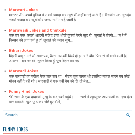
Marwari Jokes
मास्टर जी:- बच्चों दुनिया मे सबसे ज्यादा बार खुशीयाँ कहाँ मनाई जाती है। भैरजीलाल:- गुरूदेव
सबसे ज्यादा बार खुशीयाँ राजस्थान में मनाई जाती है...
Marawadi Jokes and Chutkule
एक बार एक कालो आदमी सफ़ेद झक धोती कुरतों पेरने ख़ुद री लुगाई ने बोल्यो.... "ए रे में
कियान को लाग रयो हु ?" लुगाई को जवाब सुण...
Bihari Jokes
बिहारी बाबू = अरे ओ डाक्टरवा, कैसा नसबंदी किये हो हमार ? बीबी फिर से माँ बनने वाली है |
डाक्टर = हम नसबंदी तुहार किया हूँ, पूरा बिहार का नही...
Marwadi Jokes
एक मारवाड़ी का परीक्षा पेपर चल रहा था। मैडम बहुत सख्त थी इसलिए नकल मारने का कोई
मौका नहीं दे रही थी। मारवाड़ी ने एक पर्ची मैम को दी, तो मैड...
Funny Hindi Jokes
90 साल के एक दादाजी मृत्यु के बाद स्वर्ग पहुंचे। . . . स्वर्ग में खूबसूरत अप्सराओं का नृत्य देख
कर दादाजी फूट-फूट कर रोते हुए बोले, . . . ...
FUNNY JOKES