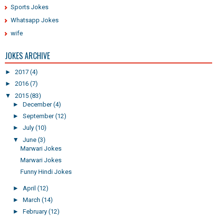
Sports Jokes
Whatsapp Jokes
wife
JOKES ARCHIVE
►
2017
(4)
►
2016
(7)
▼
2015
(83)
►
December
(4)
►
September
(12)
►
July
(10)
▼
June
(3)
Marwari Jokes
Marwari Jokes
Funny Hindi Jokes
►
April
(12)
►
March
(14)
►
February
(12)