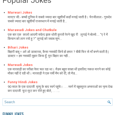
Popular Jokes
Marwari Jokes
मास्टर जी:- बच्चों दुनिया मे सबसे ज्यादा बार खुशीयाँ कहाँ मनाई जाती है। भैरजीलाल:- गुरूदेव
सबसे ज्यादा बार खुशीयाँ राजस्थान में मनाई जाती है...
Marawadi Jokes and Chutkule
एक बार एक कालो आदमी सफ़ेद झक धोती कुरतों पेरने ख़ुद री लुगाई ने बोल्यो.... "ए रे में
कियान को लाग रयो हु ?" लुगाई को जवाब सुण...
Bihari Jokes
बिहारी बाबू = अरे ओ डाक्टरवा, कैसा नसबंदी किये हो हमार ? बीबी फिर से माँ बनने वाली है |
डाक्टर = हम नसबंदी तुहार किया हूँ, पूरा बिहार का नही...
Marwadi Jokes
एक मारवाड़ी का परीक्षा पेपर चल रहा था। मैडम बहुत सख्त थी इसलिए नकल मारने का कोई
मौका नहीं दे रही थी। मारवाड़ी ने एक पर्ची मैम को दी, तो मैड...
Funny Hindi Jokes
90 साल के एक दादाजी मृत्यु के बाद स्वर्ग पहुंचे। . . . स्वर्ग में खूबसूरत अप्सराओं का नृत्य देख
कर दादाजी फूट-फूट कर रोते हुए बोले, . . . ...
FUNNY JOKES