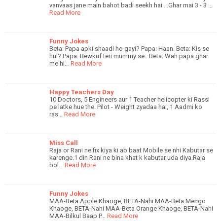
vanvaas jane main bahot badi seekh hai ...Ghar mai 3 - 3 …
Read More
Funny Jokes
Beta: Papa apki shaadi ho gayi? Papa: Haan. Beta: Kis se
hui? Papa: Bewkuf teri mummy se.. Beta: Wah papa ghar
me hi…
Read More
Happy Teachers Day
10 Doctors, 5 Engineers aur 1 Teacher helicopter ki Rassi
pe latke hue the. Pilot - Weight zyadaa hai, 1 Aadmi ko
ras…
Read More
Miss Call
Raja or Rani ne fix kiya ki ab baat Mobile se nhi Kabutar se
karenge.1 din Rani ne bina khat k kabutar uda diya.Raja
bol…
Read More
Funny Jokes
MAA-Beta Apple Khaoge, BETA-Nahi MAA-Beta Mengo
Khaoge, BETA-Nahi MAA-Beta Orange Khaoge, BETA-Nahi
MAA-Bilkul Baap P…
Read More