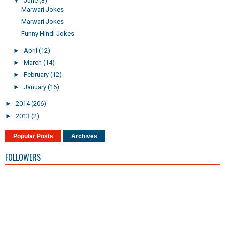
▼
June
(3)
Marwari Jokes
Marwari Jokes
Funny Hindi Jokes
►
April
(12)
►
March
(14)
►
February
(12)
►
January
(16)
►
2014
(206)
►
2013
(2)
Popular Posts
Archives
FOLLOWERS