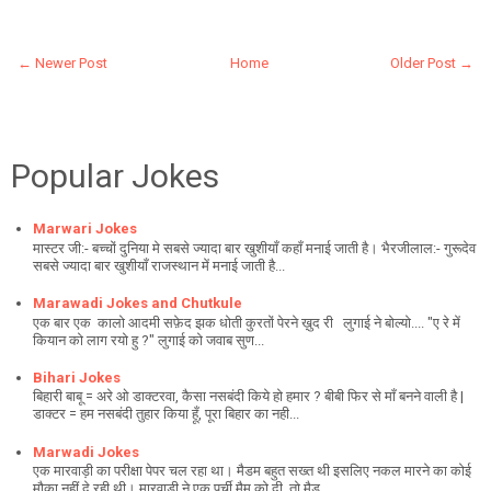
← Newer Post
Home
Older Post →
Popular Jokes
Marwari Jokes
मास्टर जी:- बच्चों दुनिया मे सबसे ज्यादा बार खुशीयाँ कहाँ मनाई जाती है। भैरजीलाल:- गुरूदेव
सबसे ज्यादा बार खुशीयाँ राजस्थान में मनाई जाती है...
Marawadi Jokes and Chutkule
एक बार एक कालो आदमी सफ़ेद झक धोती कुरतों पेरने ख़ुद री लुगाई ने बोल्यो.... "ए रे में
कियान को लाग रयो हु ?" लुगाई को जवाब सुण...
Bihari Jokes
बिहारी बाबू = अरे ओ डाक्टरवा, कैसा नसबंदी किये हो हमार ? बीबी फिर से माँ बनने वाली है |
डाक्टर = हम नसबंदी तुहार किया हूँ, पूरा बिहार का नही...
Marwadi Jokes
एक मारवाड़ी का परीक्षा पेपर चल रहा था। मैडम बहुत सख्त थी इसलिए नकल मारने का कोई
मौका नहीं दे रही थी। मारवाड़ी ने एक पर्ची मैम को दी, तो मैड...