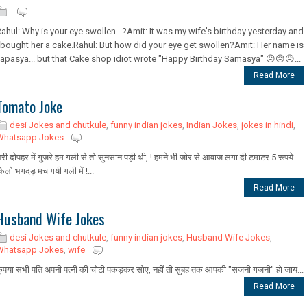
ahul: Why is your eye swollen...?Amit: It was my wife's birthday yesterday and
 bought her a cake.Rahul: But how did your eye get swollen?Amit: Her name is
apasya... but that Cake shop idiot wrote "Happy Birthday Samasya" 😥😥😥...
Read More
Tomato Joke
desi Jokes and chutkule
,
funny indian jokes
,
Indian Jokes
,
jokes in hindi
,
Whatsapp Jokes
री दोपहर में गुजरे हम गली से तो सुनसान पड़ी थी, ! हमने भी जोर से आवाज लगा दी टमाटर 5 रूपये
िलो भगदड़ मच गयी गली में !...
Read More
Husband Wife Jokes
desi Jokes and chutkule
,
funny indian jokes
,
Husband Wife Jokes
,
Whatsapp Jokes
,
wife
ृपया सभी पति अपनी पत्नी की चोटी पकड़कर सोए, नहीं ती सुबह तक आपकी "सजनी गजनी" हो जाय...
Read More