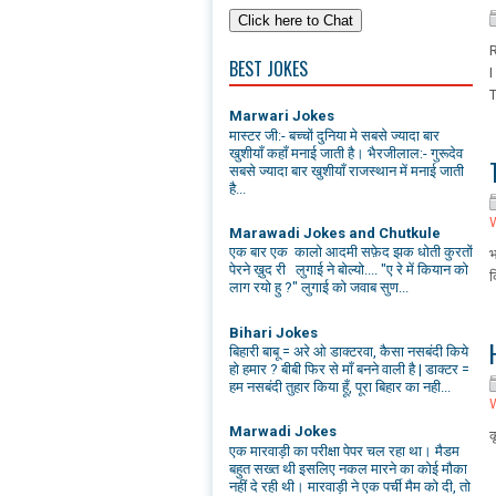
R
BEST JOKES
I
T
Marwari Jokes
मास्टर जी:- बच्चों दुनिया मे सबसे ज्यादा बार
खुशीयाँ कहाँ मनाई जाती है। भैरजीलाल:- गुरूदेव
सबसे ज्यादा बार खुशीयाँ राजस्थान में मनाई जाती
है...
Marawadi Jokes and Chutkule
एक बार एक कालो आदमी सफ़ेद झक धोती कुरतों
भ
पेरने ख़ुद री लुगाई ने बोल्यो.... "ए रे में कियान को
क
लाग रयो हु ?" लुगाई को जवाब सुण...
Bihari Jokes
बिहारी बाबू = अरे ओ डाक्टरवा, कैसा नसबंदी किये
हो हमार ? बीबी फिर से माँ बनने वाली है | डाक्टर =
हम नसबंदी तुहार किया हूँ, पूरा बिहार का नही...
Marwadi Jokes
क
एक मारवाड़ी का परीक्षा पेपर चल रहा था। मैडम
बहुत सख्त थी इसलिए नकल मारने का कोई मौका
नहीं दे रही थी। मारवाड़ी ने एक पर्ची मैम को दी, तो