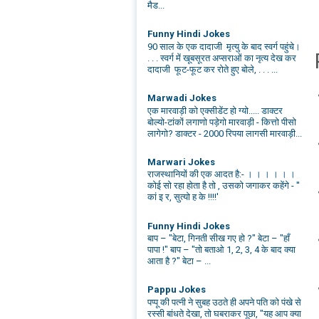
मैड...
Funny Hindi Jokes
90 साल के एक दादाजी मृत्यु के बाद स्वर्ग पहुंचे।
. . . स्वर्ग में खूबसूरत अप्सराओं का नृत्य देख कर
दादाजी फूट-फूट कर रोते हुए बोले, . . . ...
Marwadi Jokes
एक मारवाड़ी को एक्सीडेंट हो ग्यो..... डाक्टर
बोल्यो-टांकों लगाणो पड़ेगो मारवाड़ी - कित्तो पीसो
लागेगो? डाक्टर - 2000 रिपया लागसी मारवाड़ी...
Marwari Jokes
राजस्थानियों की एक आदत है:- । । । । । ।
कोई सो रहा होता है तो , उसको जगाकर कहेंगे - ''
कां इ र, सुत्यो ह के !!!!'
Funny Hindi Jokes
बाप – "बेटा, गिनती सीख गए हो ?" बेटा – "हाँ
पापा !" बाप – "तो बताओ 1, 2, 3, 4 के बाद क्या
आता है ?" बेटा – ...
Pappu Jokes
पप्पू की पत्नी ने सुबह उठते ही अपने पति को पंखे से
रस्सी बांधते देखा, तो घबराकर पूछा, "यह आप क्या