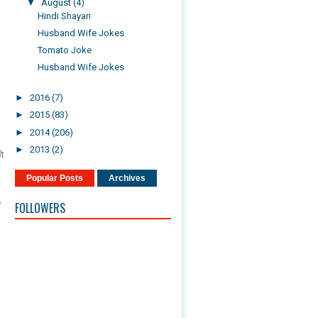
▼
August
(4)
Hindi Shayari
Husband Wife Jokes
Tomato Joke
Husband Wife Jokes
►
2016
(7)
►
2015
(83)
►
2014
(206)
►
2013
(2)
को
Popular Posts
Archives
=
FOLLOWERS