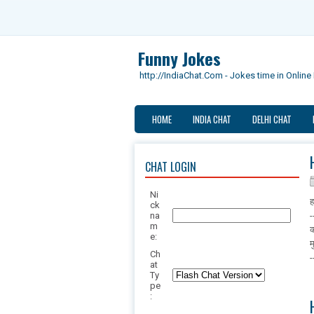
Funny Jokes
http://IndiaChat.Com - Jokes time in Onlin
HOME
INDIA CHAT
DELHI CHAT
CHAT LOGIN
Ni
ह
ck
na
-
m
क
e:
म
Ch
-
at
Ty
pe
: