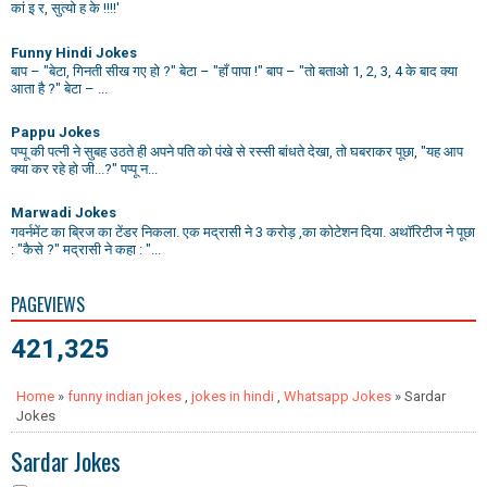
कां इ र, सुत्यो ह के !!!!'
Funny Hindi Jokes
बाप – "बेटा, गिनती सीख गए हो ?" बेटा – "हाँ पापा !" बाप – "तो बताओ 1, 2, 3, 4 के बाद क्या
आता है ?" बेटा – ...
Pappu Jokes
पप्पू की पत्नी ने सुबह उठते ही अपने पति को पंखे से रस्सी बांधते देखा, तो घबराकर पूछा, "यह आप
क्या कर रहे हो जी...?" पप्पू न...
Marwadi Jokes
गवर्नमेंट का ब्रिज का टेंडर निकला. एक मद्रासी ने 3 करोड़ ,का कोटेशन दिया. अथॉरिटीज ने पूछा
: "कैसे ?" मद्रासी ने कहा : "...
PAGEVIEWS
421,325
Home
»
funny indian jokes
,
jokes in hindi
,
Whatsapp Jokes
» Sardar
Jokes
Sardar Jokes