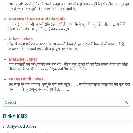
मास्टर जी:- बच्चों दुनिया मे सबसे ज्यादा बार खुशीयाँ कहाँ मनाई जाती है। भैरजीलाल:- गुरूदेव
सबसे ज्यादा बार खुशीयाँ राजस्थान में मनाई जाती है...
Marawadi Jokes and Chutkule
एक बार एक कालो आदमी सफ़ेद झक धोती कुरतों पेरने ख़ुद री लुगाई ने बोल्यो.... "ए रे में
कियान को लाग रयो हु ?" लुगाई को जवाब सुण...
Bihari Jokes
बिहारी बाबू = अरे ओ डाक्टरवा, कैसा नसबंदी किये हो हमार ? बीबी फिर से माँ बनने वाली है |
डाक्टर = हम नसबंदी तुहार किया हूँ, पूरा बिहार का नही...
Marwadi Jokes
एक मारवाड़ी का परीक्षा पेपर चल रहा था। मैडम बहुत सख्त थी इसलिए नकल मारने का कोई
मौका नहीं दे रही थी। मारवाड़ी ने एक पर्ची मैम को दी, तो मैड...
Funny Hindi Jokes
90 साल के एक दादाजी मृत्यु के बाद स्वर्ग पहुंचे। . . . स्वर्ग में खूबसूरत अप्सराओं का नृत्य देख
कर दादाजी फूट-फूट कर रोते हुए बोले, . . . ...
FUNNY JOKES
Bollywood Jokes