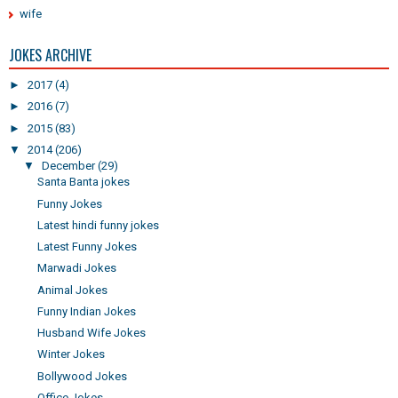
wife
JOKES ARCHIVE
►
2017
(4)
►
2016
(7)
►
2015
(83)
▼
2014
(206)
▼
December
(29)
Santa Banta jokes
Funny Jokes
Latest hindi funny jokes
Latest Funny Jokes
Marwadi Jokes
Animal Jokes
Funny Indian Jokes
Husband Wife Jokes
Winter Jokes
Bollywood Jokes
Office Jokes