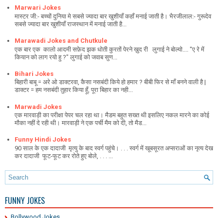
Marwari Jokes
मास्टर जी:- बच्चों दुनिया मे सबसे ज्यादा बार खुशीयाँ कहाँ मनाई जाती है। भैरजीलाल:- गुरूदेव
सबसे ज्यादा बार खुशीयाँ राजस्थान में मनाई जाती है...
Marawadi Jokes and Chutkule
एक बार एक कालो आदमी सफ़ेद झक धोती कुरतों पेरने ख़ुद री लुगाई ने बोल्यो.... "ए रे में
कियान को लाग रयो हु ?" लुगाई को जवाब सुण...
Bihari Jokes
बिहारी बाबू = अरे ओ डाक्टरवा, कैसा नसबंदी किये हो हमार ? बीबी फिर से माँ बनने वाली है |
डाक्टर = हम नसबंदी तुहार किया हूँ, पूरा बिहार का नही...
Marwadi Jokes
एक मारवाड़ी का परीक्षा पेपर चल रहा था। मैडम बहुत सख्त थी इसलिए नकल मारने का कोई
मौका नहीं दे रही थी। मारवाड़ी ने एक पर्ची मैम को दी, तो मैड...
Funny Hindi Jokes
90 साल के एक दादाजी मृत्यु के बाद स्वर्ग पहुंचे। . . . स्वर्ग में खूबसूरत अप्सराओं का नृत्य देख
कर दादाजी फूट-फूट कर रोते हुए बोले, . . . ...
FUNNY JOKES
Bollywood Jokes