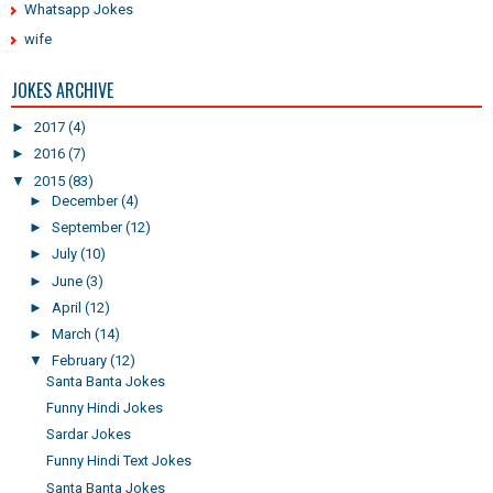
Whatsapp Jokes
wife
JOKES ARCHIVE
►
2017
(4)
►
2016
(7)
▼
2015
(83)
►
December
(4)
►
September
(12)
►
July
(10)
►
June
(3)
►
April
(12)
►
March
(14)
▼
February
(12)
Santa Banta Jokes
Funny Hindi Jokes
Sardar Jokes
Funny Hindi Text Jokes
Santa Banta Jokes