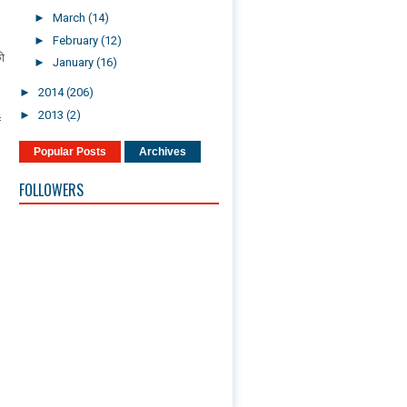
►
March
(14)
►
February
(12)
को
►
January
(16)
►
2014
(206)
►
2013
(2)
=
Popular Posts
Archives
FOLLOWERS