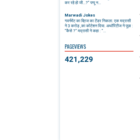
कर रहे हो जी...?" पप्पू न...
Marwadi Jokes
गवर्नमेंट का ब्रिज का टेंडर निकला. एक मद्रासी
ने 3 करोड़ ,का कोटेशन दिया. अथॉरिटीज ने पूछा :
"कैसे ?" मद्रासी ने कहा : "...
PAGEVIEWS
421,229