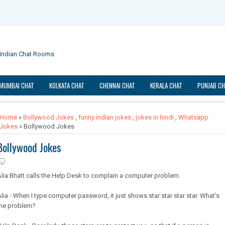
e Indian Chat Rooms
MUMBAI CHAT
KOLKATA CHAT
CHENNAI CHAT
KERALA CHAT
PUNJAB CH
Home
»
Bollywood Jokes
,
funny indian jokes
,
jokes in hindi
,
Whatsapp
Jokes
» Bollywood Jokes
Bollywood Jokes
lia Bhatt calls the Help Desk to complain a computer problem.
lia - When I type computer password, it just shows star star star star. What's
the problem?