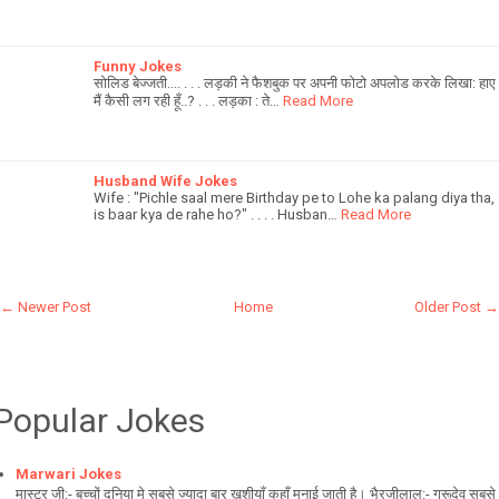
Funny Jokes
सोलिड बेज्जती.... . . . लड़की ने फैशबुक पर अपनी फोटो अपलोड करके लिखा: हाए
मैं कैसी लग रही हूँ..? . . . लड़का : ते…
Read More
Husband Wife Jokes
Wife : "Pichle saal mere Birthday pe to Lohe ka palang diya tha,
is baar kya de rahe ho?" . . . . Husban…
Read More
← Newer Post
Home
Older Post →
Popular Jokes
Marwari Jokes
मास्टर जी:- बच्चों दुनिया मे सबसे ज्यादा बार खुशीयाँ कहाँ मनाई जाती है। भैरजीलाल:- गुरूदेव सबसे