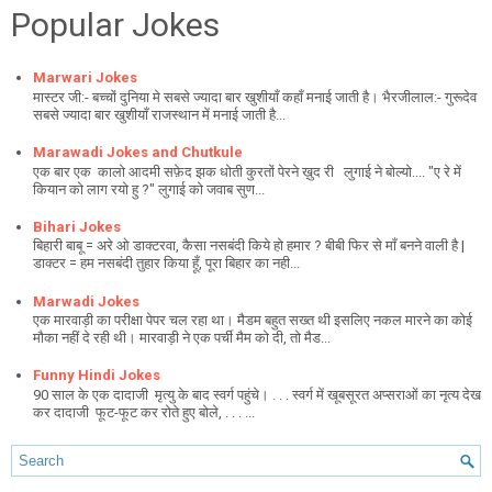
Popular Jokes
Marwari Jokes
मास्टर जी:- बच्चों दुनिया मे सबसे ज्यादा बार खुशीयाँ कहाँ मनाई जाती है। भैरजीलाल:- गुरूदेव
सबसे ज्यादा बार खुशीयाँ राजस्थान में मनाई जाती है...
Marawadi Jokes and Chutkule
एक बार एक कालो आदमी सफ़ेद झक धोती कुरतों पेरने ख़ुद री लुगाई ने बोल्यो.... "ए रे में
कियान को लाग रयो हु ?" लुगाई को जवाब सुण...
Bihari Jokes
बिहारी बाबू = अरे ओ डाक्टरवा, कैसा नसबंदी किये हो हमार ? बीबी फिर से माँ बनने वाली है |
डाक्टर = हम नसबंदी तुहार किया हूँ, पूरा बिहार का नही...
Marwadi Jokes
एक मारवाड़ी का परीक्षा पेपर चल रहा था। मैडम बहुत सख्त थी इसलिए नकल मारने का कोई
मौका नहीं दे रही थी। मारवाड़ी ने एक पर्ची मैम को दी, तो मैड...
Funny Hindi Jokes
90 साल के एक दादाजी मृत्यु के बाद स्वर्ग पहुंचे। . . . स्वर्ग में खूबसूरत अप्सराओं का नृत्य देख
कर दादाजी फूट-फूट कर रोते हुए बोले, . . . ...