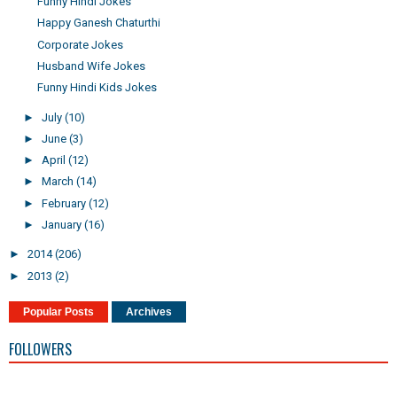
Funny Hindi Jokes
Happy Ganesh Chaturthi
Corporate Jokes
Husband Wife Jokes
Funny Hindi Kids Jokes
►
July
(10)
►
June
(3)
►
April
(12)
►
March
(14)
►
February
(12)
►
January
(16)
►
2014
(206)
►
2013
(2)
Popular Posts
Archives
FOLLOWERS