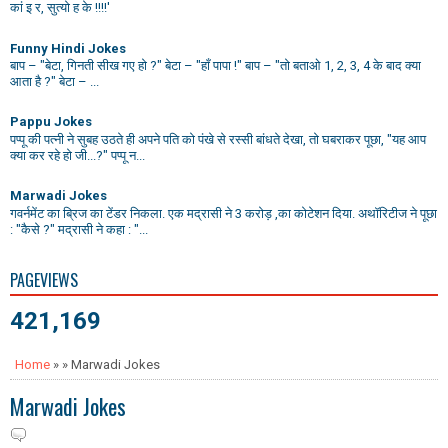
कां इ र, सुत्यो ह के !!!!'
Funny Hindi Jokes
बाप – "बेटा, गिनती सीख गए हो ?" बेटा – "हाँ पापा !" बाप – "तो बताओ 1, 2, 3, 4 के बाद क्या
आता है ?" बेटा – ...
Pappu Jokes
पप्पू की पत्नी ने सुबह उठते ही अपने पति को पंखे से रस्सी बांधते देखा, तो घबराकर पूछा, "यह आप
क्या कर रहे हो जी...?" पप्पू न...
Marwadi Jokes
गवर्नमेंट का ब्रिज का टेंडर निकला. एक मद्रासी ने 3 करोड़ ,का कोटेशन दिया. अथॉरिटीज ने पूछा
: "कैसे ?" मद्रासी ने कहा : "...
PAGEVIEWS
421,169
Home
» » Marwadi Jokes
Marwadi Jokes