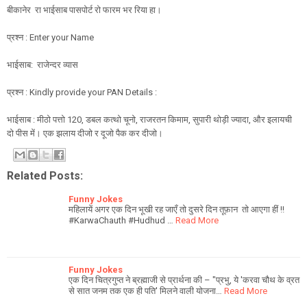
बीकानेर रा भाईसाब पासपोर्ट रो फारम भर रिया हा।
प्रश्न : Enter your Name
भाईसाब: राजेन्दर व्यास
प्रश्न : Kindly provide your PAN Details :
भाईसाब : मीठो पत्तो 120, डबल कत्थो चूनो, राजरतन किमाम, सुपारी थोड़ी ज्यादा, और इलायची
दो पीस में। एक झलाय दीजो र दूजो पैक कर दीजो।
Related Posts:
Funny Jokes
महिलायें अगर एक दिन भूखी रह जाएँ तो दुसरे दिन तूफ़ान तो आएगा हीं !!
‪#‎KarwaChauth‬ ‪#‎Hudhud‬ …
Read More
Funny Jokes
एक दिन चित्रगुप्त ने ब्रह्माजी से प्रार्थना की – "प्रभु, ये 'करवा चौथ के व्रत
से सात जनम तक एक ही पति' मिलने वाली योजना…
Read More