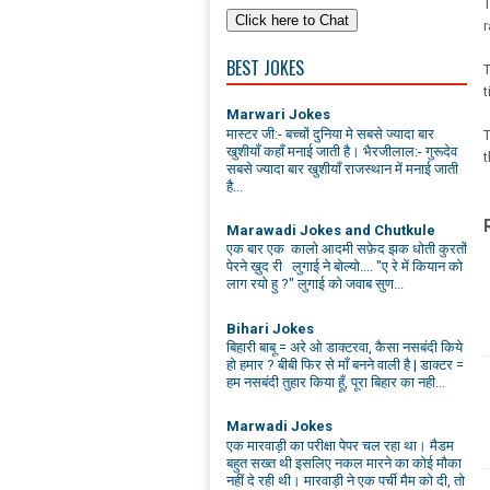
T
r
BEST JOKES
T
t
Marwari Jokes
मास्टर जी:- बच्चों दुनिया मे सबसे ज्यादा बार
T
खुशीयाँ कहाँ मनाई जाती है। भैरजीलाल:- गुरूदेव
सबसे ज्यादा बार खुशीयाँ राजस्थान में मनाई जाती
है...
Marawadi Jokes and Chutkule
एक बार एक कालो आदमी सफ़ेद झक धोती कुरतों
पेरने ख़ुद री लुगाई ने बोल्यो.... "ए रे में कियान को
लाग रयो हु ?" लुगाई को जवाब सुण...
Bihari Jokes
बिहारी बाबू = अरे ओ डाक्टरवा, कैसा नसबंदी किये
हो हमार ? बीबी फिर से माँ बनने वाली है | डाक्टर =
हम नसबंदी तुहार किया हूँ, पूरा बिहार का नही...
Marwadi Jokes
एक मारवाड़ी का परीक्षा पेपर चल रहा था। मैडम
बहुत सख्त थी इसलिए नकल मारने का कोई मौका
नहीं दे रही थी। मारवाड़ी ने एक पर्ची मैम को दी, तो