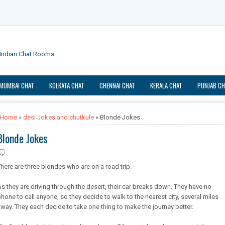
e Indian Chat Rooms
MUMBAI CHAT
KOLKATA CHAT
CHENNAI CHAT
KERALA CHAT
PUNJAB CH
Home
»
desi Jokes and chutkule
» Blonde Jokes
Blonde Jokes
here are three blondes who are on a road trip.
s they are driving through the desert, their car breaks down. They have no
hone to call anyone, so they decide to walk to the nearest city, several miles
way. They each decide to take one thing to make the journey better.