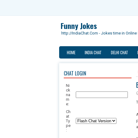
Funny Jokes
http://IndiaChat.Com - Jokes time in Onlin
HOME
INDIA CHAT
DELHI CHAT
CHAT LOGIN
Ni
ck
na
m
T
e:
Ch
A
at
p
Ty
pe
a
: