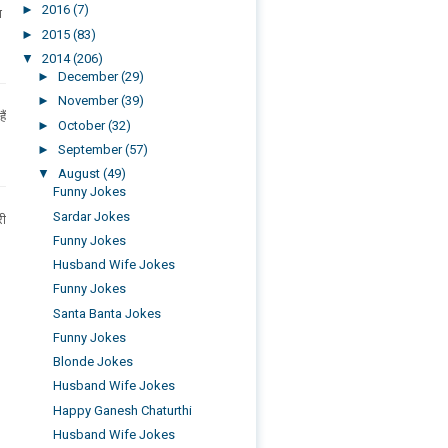
►
2016
(7)
ा
►
2015
(83)
▼
2014
(206)
►
December
(29)
►
November
(39)
ैं
►
October
(32)
►
September
(57)
▼
August
(49)
Funny Jokes
Sardar Jokes
री
Funny Jokes
Husband Wife Jokes
Funny Jokes
Santa Banta Jokes
Funny Jokes
Blonde Jokes
Husband Wife Jokes
Happy Ganesh Chaturthi
Husband Wife Jokes