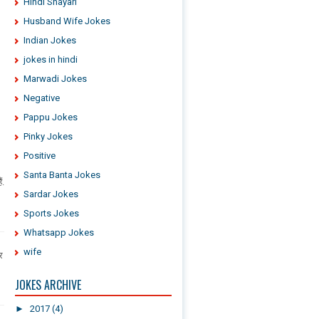
Hindi Shayari
Husband Wife Jokes
Indian Jokes
jokes in hindi
Marwadi Jokes
Negative
Pappu Jokes
Pinky Jokes
Positive
Santa Banta Jokes
ं.
Sardar Jokes
Sports Jokes
Whatsapp Jokes
wife
र
JOKES ARCHIVE
►
2017
(4)