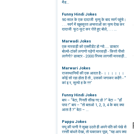
मैड...
Funny Hindi Jokes
90 साल के एक दादाजी मृत्यु के बाद स्वर्ग पहुंचे।
. . . स्वर्ग में खूबसूरत अप्सराओं का नृत्य देख कर
दादाजी फूट-फूट कर रोते हुए बोले, . . . ...
Marwadi Jokes
एक मारवाड़ी को एक्सीडेंट हो ग्यो..... डाक्टर
बोल्यो-टांकों लगाणो पड़ेगो मारवाड़ी - कित्तो पीसो
लागेगो? डाक्टर - 2000 रिपया लागसी मारवाड़ी...
Marwari Jokes
राजस्थानियों की एक आदत है:- । । । । । ।
कोई सो रहा होता है तो , उसको जगाकर कहेंगे - ''
कां इ र, सुत्यो ह के !!!!'
Funny Hindi Jokes
बाप – "बेटा, गिनती सीख गए हो ?" बेटा – "हाँ
पापा !" बाप – "तो बताओ 1, 2, 3, 4 के बाद क्या
आता है ?" बेटा – ...
Pappu Jokes
पप्पू की पत्नी ने सुबह उठते ही अपने पति को पंखे से
रस्सी बांधते देखा, तो घबराकर पूछा, "यह आप क्या