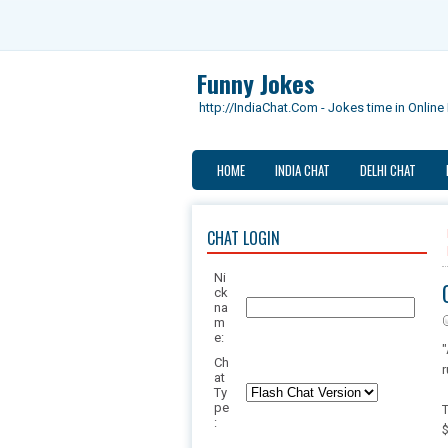
Funny Jokes
http://IndiaChat.Com - Jokes time in Onlin
HOME
INDIA CHAT
DELHI CHAT
CHAT LOGIN
Ni
ck
na
m
e:
"
Ch
at
Ty
pe
:
$