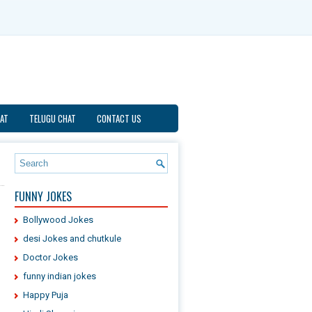
AT
TELUGU CHAT
CONTACT US
FUNNY JOKES
Bollywood Jokes
desi Jokes and chutkule
Doctor Jokes
funny indian jokes
Happy Puja