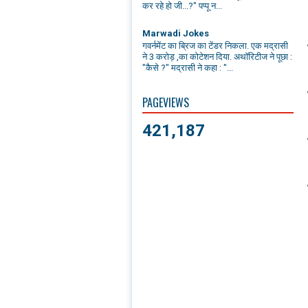
कर रहे हो जी...?" पप्पू न...
Marwadi Jokes
गवर्नमेंट का ब्रिज का टेंडर निकला. एक मद्रासी
ने 3 करोड़ ,का कोटेशन दिया. अथॉरिटीज ने पूछा :
"कैसे ?" मद्रासी ने कहा : "...
PAGEVIEWS
421,187