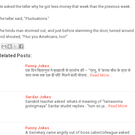
e asked the teller why he got less money that week than the previous week.
he teller said, "Fluctuations."
he hindu man stormed out, and just before slamming the door, turned around
nd shouted, "Fluc you Amelicans, too!"
Related Posts:
Funny Jokes
एक दिन चित्रगुप्त ने ब्रह्माजी से प्रार्थना की – "प्रभु, ये 'करवा चौथ के व्रत से
सात जनम तक एक ही पति' मिलने वाली योजना…
Read More
Sardar Jokes
Sanskrit teacher asked :whats d meaning of "tamasoma
jyotirgmaya" Sardar studnt replies - "tum so ja…
Read More
Funny Jokes
A Secretary came angrily out of boss cabinColleague asked: