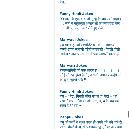
मैड...
Funny Hindi Jokes
90 साल के एक दादाजी मृत्यु के बाद स्वर्ग पहुंचे।
. . . स्वर्ग में खूबसूरत अप्सराओं का नृत्य देख कर
दादाजी फूट-फूट कर रोते हुए बोले, . . . ...
Marwadi Jokes
एक मारवाड़ी को एक्सीडेंट हो ग्यो..... डाक्टर
बोल्यो-टांकों लगाणो पड़ेगो मारवाड़ी - कित्तो पीसो
लागेगो? डाक्टर - 2000 रिपया लागसी मारवाड़ी...
Marwari Jokes
राजस्थानियों की एक आदत है:- । । । । । ।
कोई सो रहा होता है तो , उसको जगाकर कहेंगे - ''
कां इ र, सुत्यो ह के !!!!'
Funny Hindi Jokes
बाप – "बेटा, गिनती सीख गए हो ?" बेटा – "हाँ
पापा !" बाप – "तो बताओ 1, 2, 3, 4 के बाद क्या
आता है ?" बेटा – ...
Pappu Jokes
पप्पू की पत्नी ने सुबह उठते ही अपने पति को पंखे से
रस्सी बांधते देखा, तो घबराकर पूछा, "यह आप क्या