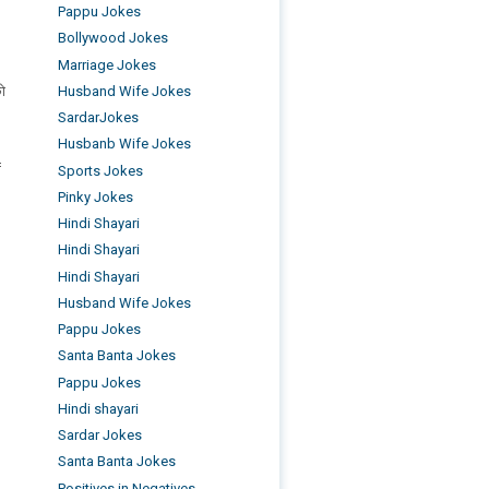
Pappu Jokes
Bollywood Jokes
Marriage Jokes
Husband Wife Jokes
को
SardarJokes
Husbanb Wife Jokes
=
Sports Jokes
Pinky Jokes
Hindi Shayari
Hindi Shayari
Hindi Shayari
Husband Wife Jokes
Pappu Jokes
Santa Banta Jokes
Pappu Jokes
Hindi shayari
Sardar Jokes
Santa Banta Jokes
Positives in Negatives