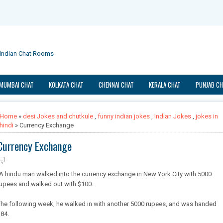
e Indian Chat Rooms
MUMBAI CHAT
KOLKATA CHAT
CHENNAI CHAT
KERALA CHAT
PUNJAB CH
Home
»
desi Jokes and chutkule
,
funny indian jokes
,
Indian Jokes
,
jokes in
hindi
» Currency Exchange
Currency Exchange
A hindu man walked into the currency exchange in New York City with 5000
rupees and walked out with $100.
The following week, he walked in with another 5000 rupees, and was handed
84.