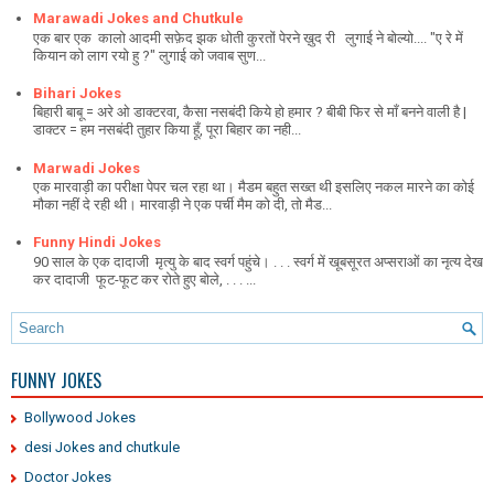
Marawadi Jokes and Chutkule
एक बार एक कालो आदमी सफ़ेद झक धोती कुरतों पेरने ख़ुद री लुगाई ने बोल्यो.... "ए रे में
कियान को लाग रयो हु ?" लुगाई को जवाब सुण...
Bihari Jokes
बिहारी बाबू = अरे ओ डाक्टरवा, कैसा नसबंदी किये हो हमार ? बीबी फिर से माँ बनने वाली है |
डाक्टर = हम नसबंदी तुहार किया हूँ, पूरा बिहार का नही...
Marwadi Jokes
एक मारवाड़ी का परीक्षा पेपर चल रहा था। मैडम बहुत सख्त थी इसलिए नकल मारने का कोई
मौका नहीं दे रही थी। मारवाड़ी ने एक पर्ची मैम को दी, तो मैड...
Funny Hindi Jokes
90 साल के एक दादाजी मृत्यु के बाद स्वर्ग पहुंचे। . . . स्वर्ग में खूबसूरत अप्सराओं का नृत्य देख
कर दादाजी फूट-फूट कर रोते हुए बोले, . . . ...
FUNNY JOKES
Bollywood Jokes
desi Jokes and chutkule
Doctor Jokes