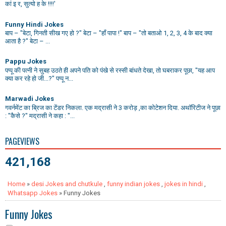
कां इ र, सुत्यो ह के !!!!'
Funny Hindi Jokes
बाप – "बेटा, गिनती सीख गए हो ?" बेटा – "हाँ पापा !" बाप – "तो बताओ 1, 2, 3, 4 के बाद क्या
आता है ?" बेटा – ...
Pappu Jokes
पप्पू की पत्नी ने सुबह उठते ही अपने पति को पंखे से रस्सी बांधते देखा, तो घबराकर पूछा, "यह आप
क्या कर रहे हो जी...?" पप्पू न...
Marwadi Jokes
गवर्नमेंट का ब्रिज का टेंडर निकला. एक मद्रासी ने 3 करोड़ ,का कोटेशन दिया. अथॉरिटीज ने पूछा
: "कैसे ?" मद्रासी ने कहा : "...
PAGEVIEWS
421,168
Home
»
desi Jokes and chutkule
,
funny indian jokes
,
jokes in hindi
,
Whatsapp Jokes
» Funny Jokes
Funny Jokes