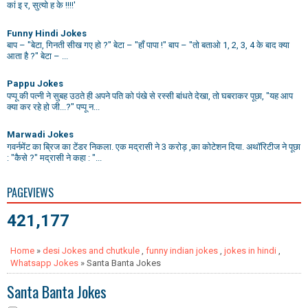
कां इ र, सुत्यो ह के !!!!'
Funny Hindi Jokes
बाप – "बेटा, गिनती सीख गए हो ?" बेटा – "हाँ पापा !" बाप – "तो बताओ 1, 2, 3, 4 के बाद क्या
आता है ?" बेटा – ...
Pappu Jokes
पप्पू की पत्नी ने सुबह उठते ही अपने पति को पंखे से रस्सी बांधते देखा, तो घबराकर पूछा, "यह आप
क्या कर रहे हो जी...?" पप्पू न...
Marwadi Jokes
गवर्नमेंट का ब्रिज का टेंडर निकला. एक मद्रासी ने 3 करोड़ ,का कोटेशन दिया. अथॉरिटीज ने पूछा
: "कैसे ?" मद्रासी ने कहा : "...
PAGEVIEWS
421,177
Home
»
desi Jokes and chutkule
,
funny indian jokes
,
jokes in hindi
,
Whatsapp Jokes
» Santa Banta Jokes
Santa Banta Jokes