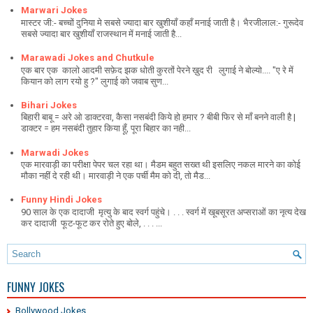
Marwari Jokes
मास्टर जी:- बच्चों दुनिया मे सबसे ज्यादा बार खुशीयाँ कहाँ मनाई जाती है। भैरजीलाल:- गुरूदेव
सबसे ज्यादा बार खुशीयाँ राजस्थान में मनाई जाती है...
Marawadi Jokes and Chutkule
एक बार एक कालो आदमी सफ़ेद झक धोती कुरतों पेरने ख़ुद री लुगाई ने बोल्यो.... "ए रे में
कियान को लाग रयो हु ?" लुगाई को जवाब सुण...
Bihari Jokes
बिहारी बाबू = अरे ओ डाक्टरवा, कैसा नसबंदी किये हो हमार ? बीबी फिर से माँ बनने वाली है |
डाक्टर = हम नसबंदी तुहार किया हूँ, पूरा बिहार का नही...
Marwadi Jokes
एक मारवाड़ी का परीक्षा पेपर चल रहा था। मैडम बहुत सख्त थी इसलिए नकल मारने का कोई
मौका नहीं दे रही थी। मारवाड़ी ने एक पर्ची मैम को दी, तो मैड...
Funny Hindi Jokes
90 साल के एक दादाजी मृत्यु के बाद स्वर्ग पहुंचे। . . . स्वर्ग में खूबसूरत अप्सराओं का नृत्य देख
कर दादाजी फूट-फूट कर रोते हुए बोले, . . . ...
FUNNY JOKES
Bollywood Jokes