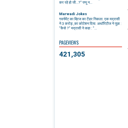
कर रहे हो जी...?" पप्पू न...
Marwadi Jokes
गवर्नमेंट का ब्रिज का टेंडर निकला. एक मद्रासी
ने 3 करोड़ ,का कोटेशन दिया. अथॉरिटीज ने पूछा :
"कैसे ?" मद्रासी ने कहा : "...
PAGEVIEWS
421,305