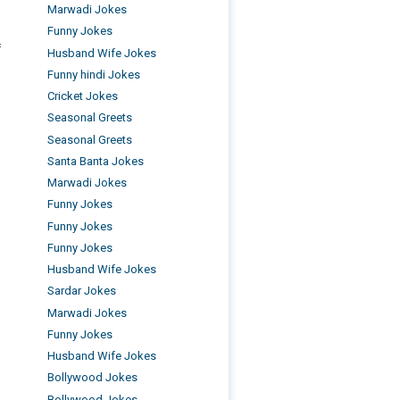
Marwadi Jokes
Funny Jokes
=
Husband Wife Jokes
Funny hindi Jokes
Cricket Jokes
Seasonal Greets
Seasonal Greets
Santa Banta Jokes
Marwadi Jokes
Funny Jokes
Funny Jokes
Funny Jokes
Husband Wife Jokes
Sardar Jokes
Marwadi Jokes
Funny Jokes
Husband Wife Jokes
Bollywood Jokes
Bollywood Jokes