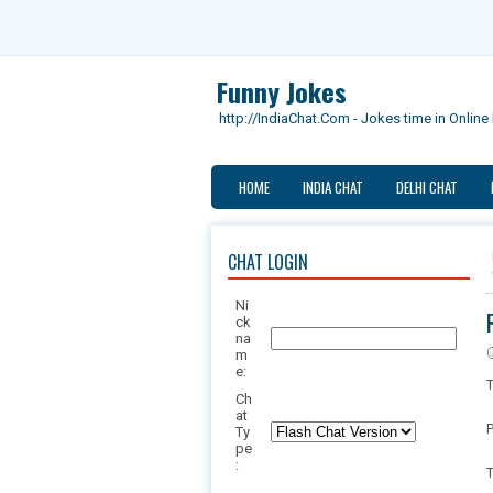
Funny Jokes
http://IndiaChat.Com - Jokes time in Onlin
HOME
INDIA CHAT
DELHI CHAT
CHAT LOGIN
Ni
ck
na
m
e:
T
Ch
at
P
Ty
pe
: